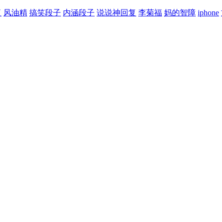
复
风油精
搞笑段子
内涵段子
说说神回复
李菊福
妈的智障
iphone