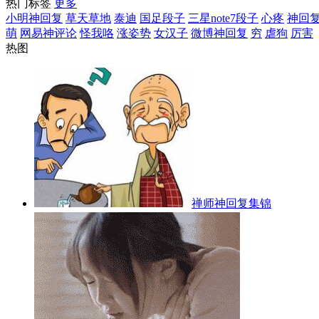
热门标签
更多
小明神回复
草天草地
泰迪
国足段子
三星note7段子
心疼
神回
萌
网易神评论
怪我咯
涨姿势
女汉子
微博神回复
穷
虐狗
厉害
热图
禅师神回复集锦