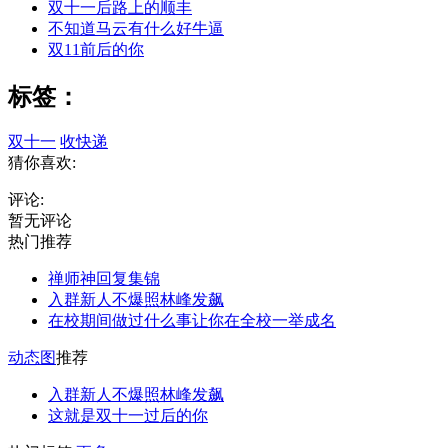
双十一后路上的顺丰
不知道马云有什么好牛逼
双11前后的你
标签：
双十一
收快递
猜你喜欢:
评论:
暂无评论
热门推荐
禅师神回复集锦
入群新人不爆照林峰发飙
在校期间做过什么事让你在全校一举成名
动态图
推荐
入群新人不爆照林峰发飙
这就是双十一过后的你