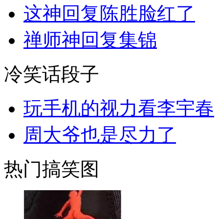
这神回复陈胜脸红了
禅师神回复集锦
冷笑话段子
玩手机的视力看李宇春
周大爷也是尽力了
热门搞笑图