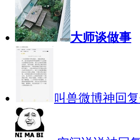
大师谈做事
叫兽微博神回复