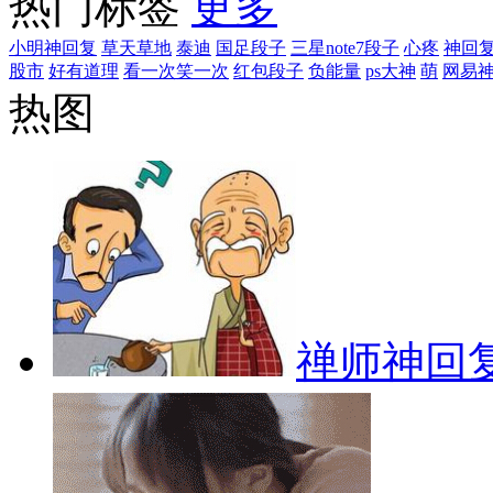
热门标签
更多
小明神回复
草天草地
泰迪
国足段子
三星note7段子
心疼
神回
股市
好有道理
看一次笑一次
红包段子
负能量
ps大神
萌
网易
热图
禅师神回